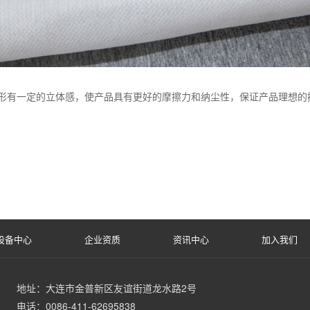
形有一定的立体感，使产品具有更好的摩擦力和纳尘性，保证产品理想的
设备中心
企业资质
资讯中心
加入我们
地址：大连市金普新区友谊街道龙水路2号
电话：0086-411-62695838