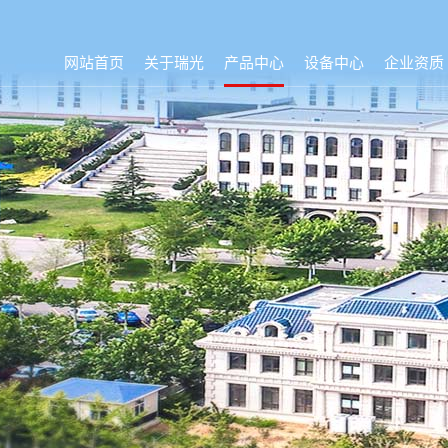
网站首页
关于瑞光
产品中心
设备中心
企业资质
集团概况
成人湿巾系列
可冲散水刺生产线
FSC/PEFC
企业荣誉
婴儿湿巾系列
水刺生产线
ISO
组织机构
可降解湿巾系列
纺熔法生产线
研发中心
企业文化
可冲散厕用湿巾
四色柔版印刷线
大事记
棉柔巾系列
MPM线
家庭或工业用擦布
面膜材料
医疗卫生材料
MPM产品
视频专区