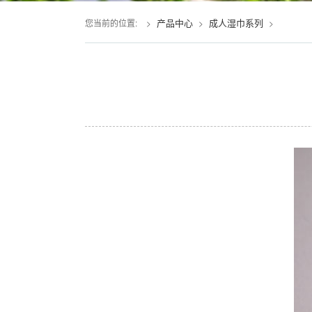
产品中心
成人湿巾系列
您当前的位置:
>
>
>