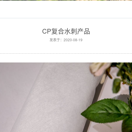
CP复合水刺产品
发表于：2020-08-19